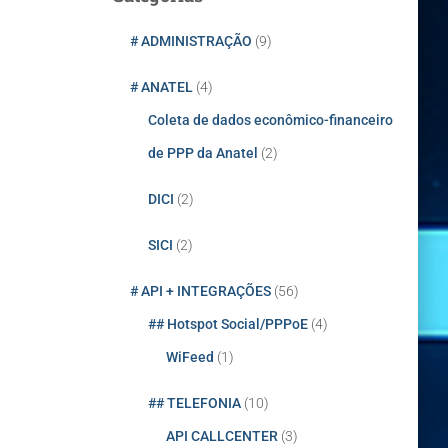
i
s
# ADMINISTRAÇÃO
(9)
a
r
# ANATEL
(4)
p
o
Coleta de dados econômico-financeiro
r
de PPP da Anatel
(2)
:
DICI
(2)
SICI
(2)
# API + INTEGRAÇÕES
(56)
## Hotspot Social/PPPoE
(4)
WiFeed
(1)
## TELEFONIA
(10)
API CALLCENTER
(3)