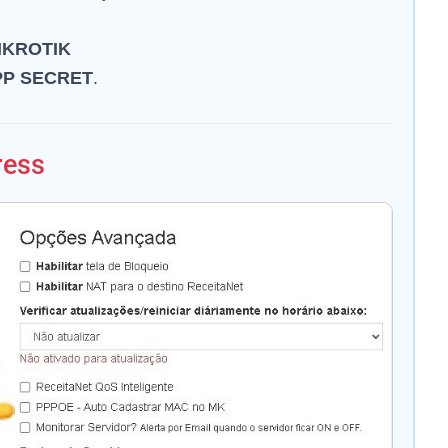
MIKROTIK
PP SECRET
.
ress