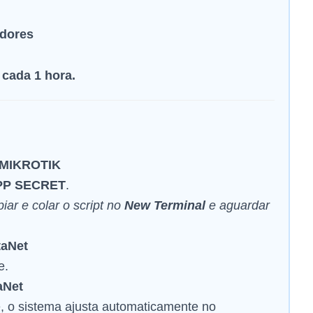
dores
 cada 1 hora.
o MIKROTIK
PP SECRET
.
iar e colar o script no
New Terminal
e aguardar
taNet
e.
aNet
, o sistema ajusta automaticamente no