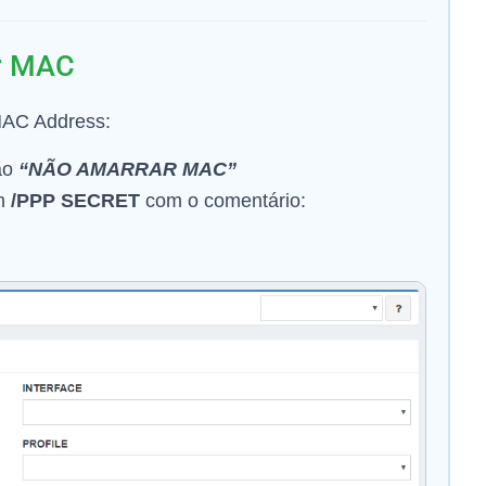
r MAC
MAC Address:
ão
“NÃO AMARRAR MAC”
em
/PPP SECRET
com o comentário: