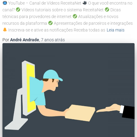
YouTube – Canal de Vídeos ReceitaNet
O que você encontra no
canal?
Vídeos tutoriais sobre o sistema ReceitaNet
Dicas
técnicas para provedores de internet
Atualizações e novos
recursos da plataforma
Apresentações de parceiros e integrações
Inscreva-se e ative as notificações Receba todas as
Leia mais
Por
André Andrade
,
7 anos
atrás