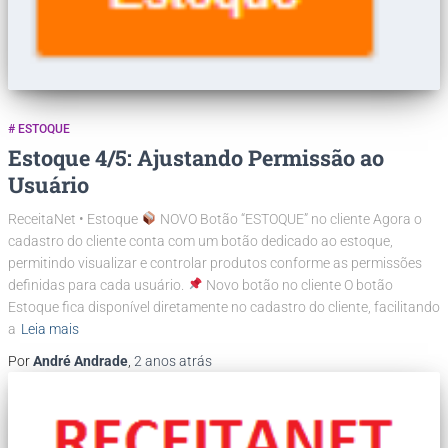
# ESTOQUE
Estoque 4/5: Ajustando Permissão ao
Usuário
ReceitaNet • Estoque
NOVO Botão “ESTOQUE” no cliente Agora o
cadastro do cliente conta com um botão dedicado ao estoque,
permitindo visualizar e controlar produtos conforme as permissões
definidas para cada usuário.
Novo botão no cliente O botão
Estoque fica disponível diretamente no cadastro do cliente, facilitando
a
Leia mais
Por
André Andrade
,
2 anos
atrás