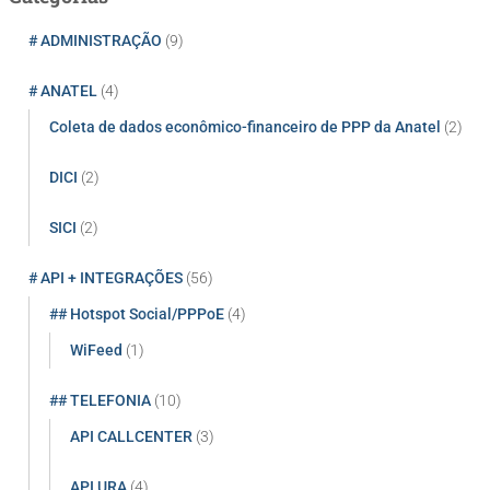
i
s
# ADMINISTRAÇÃO
(9)
a
r
# ANATEL
(4)
p
Coleta de dados econômico-financeiro de PPP da Anatel
(2)
o
r
:
DICI
(2)
SICI
(2)
# API + INTEGRAÇÕES
(56)
## Hotspot Social/PPPoE
(4)
WiFeed
(1)
## TELEFONIA
(10)
API CALLCENTER
(3)
API URA
(4)