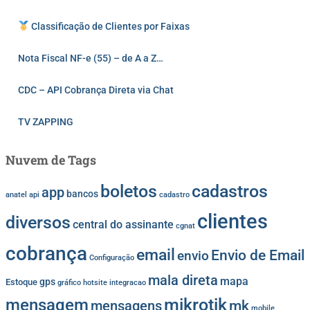
Classificação de Clientes por Faixas
Nota Fiscal NF-e (55) – de A a Z…
CDC – API Cobrança Direta via Chat
TV ZAPPING
Nuvem de Tags
cadastros
boletos
app
bancos
anatel
api
cadastro
clientes
diversos
central do assinante
cgnat
cobrança
email
Envio de Email
envio
Configuração
mala direta
mapa
gps
Estoque
gráfico
hotsite
integracao
mikrotik
mensagem
mk
mensagens
mobile