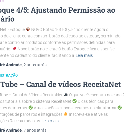
QUE
oque 4/5: Ajustando Permissão ao
ário
aNet • Estoque
NOVO Botão “ESTOQUE” no cliente Agora o
o do cliente conta com um botão dedicado ao estoque, permitindo
zar e controlar produtos conforme as permissões definidas para
suário.
Novo botão no cliente O botão Estoque fica disponível
ente no cadastro do cliente, facilitando a
Leia mais
dré Andrade
,
2 anos
atrás
NISTRAÇÃO
Tube – Canal de vídeos ReceitaNet
ube – Canal de Vídeos ReceitaNet
O que você encontra no canal?
os tutoriais sobre o sistema ReceitaNet
Dicas técnicas para
res de internet
Atualizações e novos recursos da plataforma
tações de parceiros e integrações
Inscreva-se e ative as
ações Receba todas as
Leia mais
dré Andrade
,
7 anos
atrás