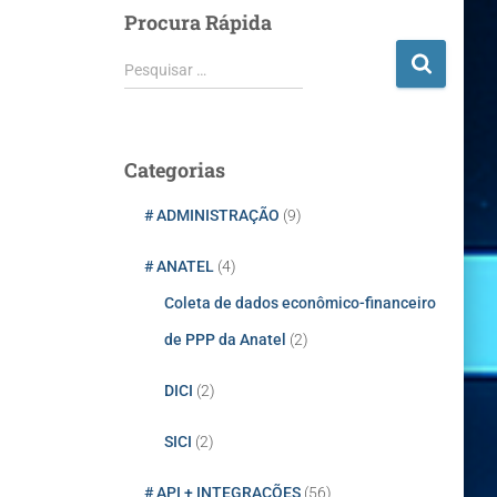
Procura Rápida
P
Pesquisar …
e
s
q
u
Categorias
i
s
# ADMINISTRAÇÃO
(9)
a
r
# ANATEL
(4)
p
Coleta de dados econômico-financeiro
o
r
de PPP da Anatel
(2)
:
DICI
(2)
SICI
(2)
# API + INTEGRAÇÕES
(56)