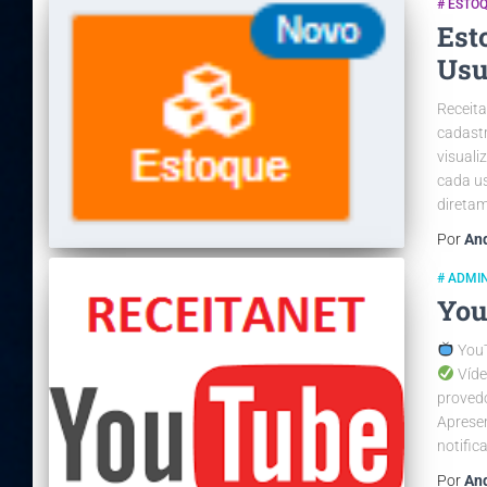
# ESTO
Est
Usu
Receit
cadastr
visuali
cada u
diretam
Por
An
# ADMI
You
YouT
Víde
provedo
Apresen
notific
Por
An