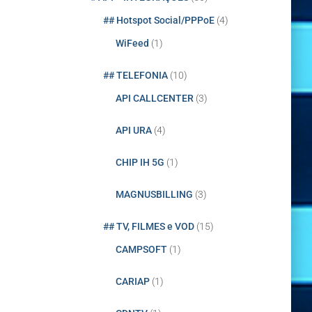
## Hotspot Social/PPPoE
(4)
WiFeed
(1)
## TELEFONIA
(10)
API CALLCENTER
(3)
API URA
(4)
CHIP IH 5G
(1)
MAGNUSBILLING
(3)
## TV, FILMES e VOD
(15)
CAMPSOFT
(1)
CARIAP
(1)