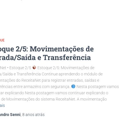
QUE
oque 2/5: Movimentações de
rada/Saída e Transferência
Net • Estoque 2/5
Estoque 2/5: Movimentações de
a/Saída e Transferência Continue aprendendo o módulo de
tações do ReceitaNet para registrar entradas, saídas e
erências entre armazéns com segurança.
Nesta postagem vamos
uar explicando Nesta postagem vamos continuar explicando o
 de Movimentações do sistema ReceitaNet. A movimentação
ais
andro Senni
,
8 anos
atrás