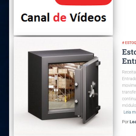
# ESTO
Est
Ent
Receita
Entrad
movimen
transf
contin
módulo
Leia m
Por
Le