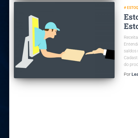
# ESTO
Est
Est
Receita
Entenda
saldos 
Cadast
do prod
Por
Le