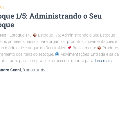
QUE
oque 1/5: Administrando o Seu
oque
Net • Estoque 1/5
Estoque 1/5: Administrando o Seu Estoque
 os primeiros passos para organizar produtos, movimentações e
no módulo de estoque do ReceitaNet.
Basicamente
Produtos
ramento dos itens do estoque.
Movimentações Entrada e saída
uto, tanto para compras de fornecedor quanto para
Leia mais
andro Senni
,
8 anos
atrás