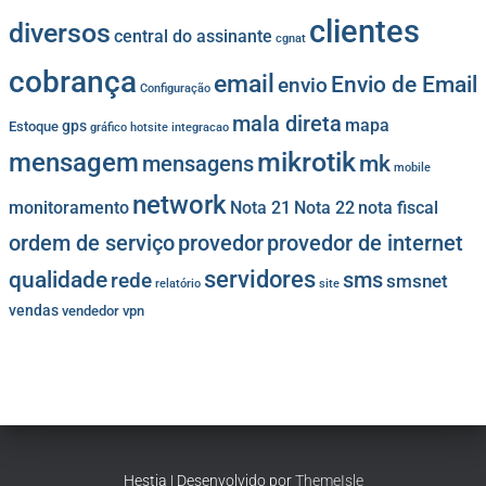
clientes
diversos
central do assinante
cgnat
cobrança
email
Envio de Email
envio
Configuração
mala direta
mapa
gps
Estoque
gráfico
hotsite
integracao
mikrotik
mensagem
mk
mensagens
mobile
network
monitoramento
Nota 21
Nota 22
nota fiscal
provedor
provedor de internet
ordem de serviço
servidores
qualidade
sms
rede
smsnet
relatório
site
vendas
vendedor
vpn
Hestia | Desenvolvido por
ThemeIsle