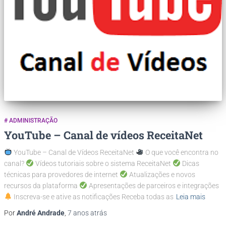
# ADMINISTRAÇÃO
YouTube – Canal de vídeos ReceitaNet
YouTube – Canal de Vídeos ReceitaNet
O que você encontra no
canal?
Vídeos tutoriais sobre o sistema ReceitaNet
Dicas
técnicas para provedores de internet
Atualizações e novos
recursos da plataforma
Apresentações de parceiros e integrações
Inscreva-se e ative as notificações Receba todas as
Leia mais
Por
André Andrade
,
7 anos
atrás