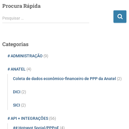
Procura Rápida
P
Pesquisar …
e
s
q
u
Categorias
i
s
# ADMINISTRAÇÃO
(9)
a
r
# ANATEL
(4)
p
Coleta de dados econômico-financeiro de PPP da Anatel
(2)
o
r
:
DICI
(2)
SICI
(2)
# API + INTEGRAÇÕES
(56)
## Hotspot Social/PPPoE
(4)