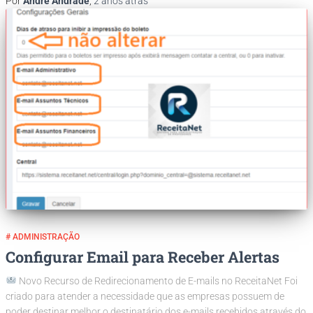
Por
André Andrade
,
2 anos
atrás
# ADMINISTRAÇÃO
Configurar Email para Receber Alertas
Novo Recurso de Redirecionamento de E-mails no ReceitaNet Foi
criado para atender a necessidade que as empresas possuem de
poder destinar melhor o destinatário dos e-mails recebidos através do