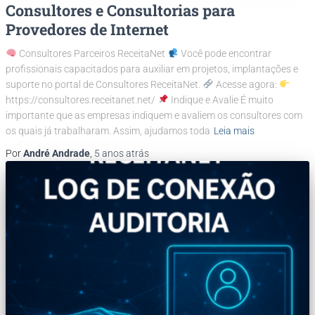
Consultores e Consultorias para
Provedores de Internet
Consultores Parceiros ReceitaNet
Você pode encontrar
profissionais capacitados para auxiliar em projetos, implantações e
suporte no portal de Consultores ReceitaNet.
Acesse agora:
https://consultores.receitanet.net/
Indique e Avalie É muito
importante que as empresas indiquem e avaliem os consultores com
os quais já trabalharam. Assim, ajudamos toda
Leia mais
Por
André Andrade
,
5 anos
atrás