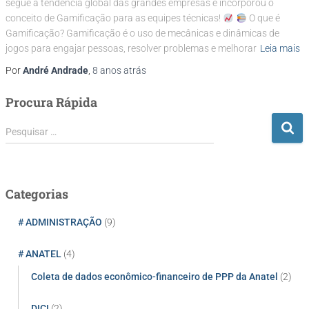
segue a tendência global das grandes empresas e incorporou o
conceito de Gamificação para as equipes técnicas!
O que é
Gamificação? Gamificação é o uso de mecânicas e dinâmicas de
jogos para engajar pessoas, resolver problemas e melhorar
Leia mais
Por
André Andrade
,
8 anos
atrás
Procura Rápida
P
Pesquisar …
e
s
q
u
Categorias
i
s
# ADMINISTRAÇÃO
(9)
a
r
# ANATEL
(4)
p
Coleta de dados econômico-financeiro de PPP da Anatel
(2)
o
r
:
DICI
(2)