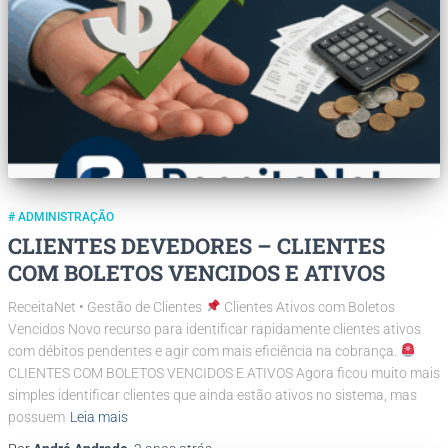
# ADMINISTRAÇÃO
CLIENTES DEVEDORES – CLIENTES
COM BOLETOS VENCIDOS E ATIVOS
ReceitaNet • Gestão de Clientes
Clientes Ativos com Boletos
Vencidos Novo recurso para identificar rapidamente clientes ativos
com débitos pendentes e agir com mais eficiência na cobrança.
CLIENTES COM BOLETOS VENCIDOS E ATIVOS Agora ficou muito mais
simples identificar clientes que ainda estão ativos no sistema, mas
possuem
Leia mais