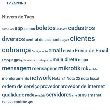
TV ZAPPING
Nuvem de Tags
cadastros
boletos
app
bancos
anatel
api
cadastro
clientes
diversos
central do assinante
cgnat
cobrança
email
Envio de Email
envio
Configuração
mala direta
mapa
gps
Estoque
gráfico
hotsite
integracao
mikrotik
mensagem
mk
mensagens
mobile
network
monitoramento
Nota 21
Nota 22
nota fiscal
provedor
provedor de internet
ordem de serviço
servidores
qualidade
sms
rede
smsnet
relatório
site
vendas
vendedor
vpn