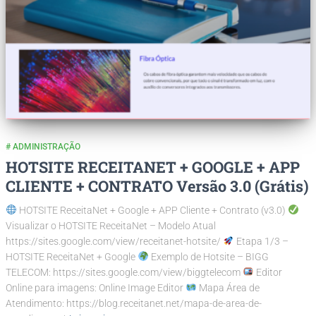
# ADMINISTRAÇÃO
HOTSITE RECEITANET + GOOGLE + APP
CLIENTE + CONTRATO Versão 3.0 (Grátis)
HOTSITE ReceitaNet + Google + APP Cliente + Contrato (v3.0)
Visualizar o HOTSITE ReceitaNet – Modelo Atual
https://sites.google.com/view/receitanet-hotsite/
Etapa 1/3 –
HOTSITE ReceitaNet + Google
Exemplo de Hotsite – BIGG
TELECOM: https://sites.google.com/view/biggtelecom
Editor
Online para imagens: Online Image Editor
Mapa Área de
Atendimento: https://blog.receitanet.net/mapa-de-area-de-