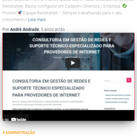
ReceitaNet. Basta configurar em Cadastro Diversos / Empresa.
Pronto!
Equipe ReceitaNet – Sempre trabalhando para o seu
crescimento!
Leia mais
Por
André Andrade
,
5 anos
atrás
# ADMINISTRAÇÃO