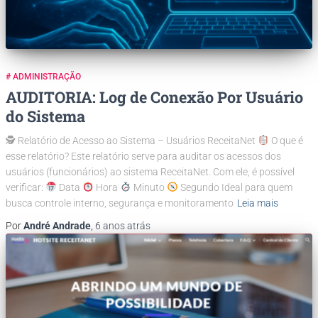
# ADMINISTRAÇÃO
AUDITORIA: Log de Conexão Por Usuário
do Sistema
🕵
Relatório de Acesso ao Sistema – Usuários ReceitaNet
O que é
esse relatório? Este relatório serve para auditar os acessos dos
usuários (funcionários) ao sistema ReceitaNet. Com ele, é possível
verificar:
Data
Hora
Minuto
Segundo Ideal para quem
busca controle interno, segurança e monitoramento
Leia mais
Por
André Andrade
,
6 anos
atrás