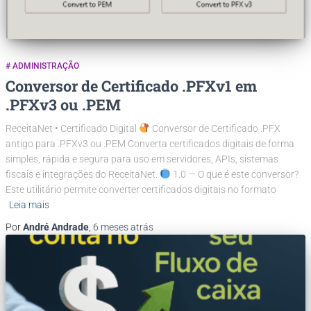
# ADMINISTRAÇÃO
Conversor de Certificado .PFXv1 em
.PFXv3 ou .PEM
ReceitaNet • Certificado Digital
Conversor de Certificado .PFX
antigo para .PFXv3 ou .PEM Converta certificados digitais de forma
simples, rápida e segura para uso em servidores, APIs, sistemas
fiscais e integrações do ReceitaNet.
1.0 — O que é este conversor?
Este utilitário permite converter certificados digitais no formato
Leia mais
Por
André Andrade
,
6 meses
atrás