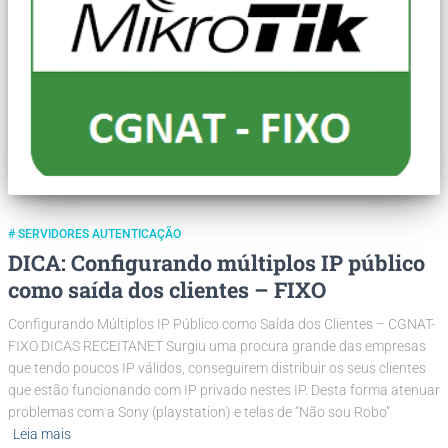
# SERVIDORES AUTENTICAÇÃO
DICA: Configurando múltiplos IP público
como saída dos clientes – FIXO
Configurando Múltiplos IP Público como Saída dos Clientes – CGNAT-
FIXO DICAS RECEITANET Surgiu uma procura grande das empresas
que tendo poucos IP válidos, conseguirem distribuir os seus clientes
que estão funcionando com IP privado nestes IP. Desta forma atenuar
problemas com a Sony (playstation) e telas de “Não sou Robo”
Leia mais