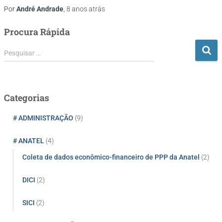
Por
André Andrade
,
8 anos
atrás
Procura Rápida
P
Pesquisar …
e
s
q
u
Categorias
i
s
# ADMINISTRAÇÃO
(9)
a
r
# ANATEL
(4)
p
Coleta de dados econômico-financeiro de PPP da Anatel
(2)
o
r
:
DICI
(2)
SICI
(2)