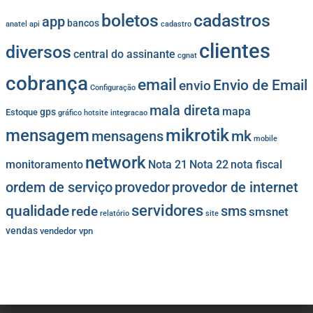
cadastros
boletos
app
bancos
anatel
api
cadastro
clientes
diversos
central do assinante
cgnat
cobrança
email
Envio de Email
envio
Configuração
mala direta
mapa
gps
Estoque
gráfico
hotsite
integracao
mikrotik
mensagem
mk
mensagens
mobile
network
monitoramento
Nota 21
Nota 22
nota fiscal
provedor
provedor de internet
ordem de serviço
servidores
qualidade
sms
rede
smsnet
relatório
site
vendas
vendedor
vpn