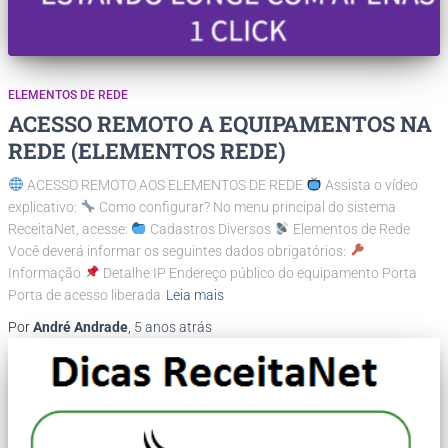
ELEMENTOS DE REDE
ACESSO REMOTO A EQUIPAMENTOS NA
REDE (ELEMENTOS REDE)
ACESSO REMOTO AOS ELEMENTOS DE REDE
Assista o vídeo
explicativo:
Como configurar? No menu principal do sistema
ReceitaNet, acesse:
Cadastros Diversos
Elementos de Rede
Você deverá informar os seguintes dados obrigatórios:
Informação
Detalhe IP Endereço público do equipamento Porta
Porta de acesso liberada
Leia mais
Por
André Andrade
,
5 anos
atrás