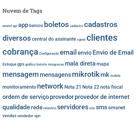
Nuvem de Tags
cadastros
boletos
app
bancos
anatel
api
cadastro
clientes
diversos
central do assinante
cgnat
cobrança
email
Envio de Email
envio
Configuração
mala direta
mapa
gps
Estoque
gráfico
hotsite
integracao
mikrotik
mensagem
mk
mensagens
mobile
network
monitoramento
Nota 21
Nota 22
nota fiscal
provedor
provedor de internet
ordem de serviço
servidores
qualidade
sms
rede
smsnet
relatório
site
vendas
vendedor
vpn