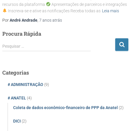
recursos da plataforma
Apresentações de parceiros e integrações
Inscreva-se e ative as notificações Receba todas as
Leia mais
Por
André Andrade
,
7 anos
atrás
Procura Rápida
P
Pesquisar …
e
s
q
u
Categorias
i
s
# ADMINISTRAÇÃO
(9)
a
r
# ANATEL
(4)
p
Coleta de dados econômico-financeiro de PPP da Anatel
(2)
o
r
:
DICI
(2)