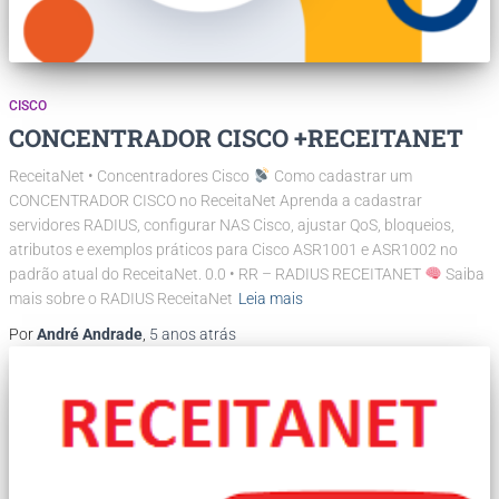
CISCO
CONCENTRADOR CISCO +RECEITANET
ReceitaNet • Concentradores Cisco
Como cadastrar um
CONCENTRADOR CISCO no ReceitaNet Aprenda a cadastrar
servidores RADIUS, configurar NAS Cisco, ajustar QoS, bloqueios,
atributos e exemplos práticos para Cisco ASR1001 e ASR1002 no
padrão atual do ReceitaNet. 0.0 • RR – RADIUS RECEITANET
Saiba
mais sobre o RADIUS ReceitaNet
Leia mais
Por
André Andrade
,
5 anos
atrás