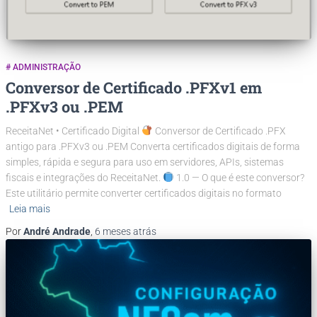
# ADMINISTRAÇÃO
Conversor de Certificado .PFXv1 em
.PFXv3 ou .PEM
ReceitaNet • Certificado Digital
Conversor de Certificado .PFX
antigo para .PFXv3 ou .PEM Converta certificados digitais de forma
simples, rápida e segura para uso em servidores, APIs, sistemas
fiscais e integrações do ReceitaNet.
1.0 — O que é este conversor?
Este utilitário permite converter certificados digitais no formato
Leia mais
Por
André Andrade
,
6 meses
atrás