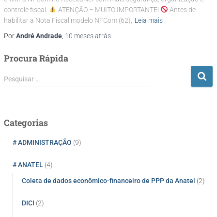
controle fiscal.
ATENÇÃO – MUITO IMPORTANTE!
Antes de
habilitar a Nota Fiscal modelo NFCom (62),
Leia mais
Por
André Andrade
,
10 meses
atrás
Procura Rápida
P
Pesquisar …
e
s
q
u
Categorias
i
s
# ADMINISTRAÇÃO
(9)
a
r
# ANATEL
(4)
p
Coleta de dados econômico-financeiro de PPP da Anatel
(2)
o
r
:
DICI
(2)