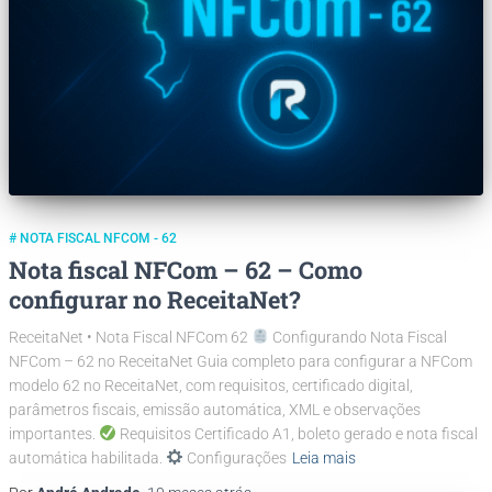
# NOTA FISCAL NFCOM - 62
Nota fiscal NFCom – 62 – Como
configurar no ReceitaNet?
ReceitaNet • Nota Fiscal NFCom 62
Configurando Nota Fiscal
NFCom – 62 no ReceitaNet Guia completo para configurar a NFCom
modelo 62 no ReceitaNet, com requisitos, certificado digital,
parâmetros fiscais, emissão automática, XML e observações
importantes.
Requisitos Certificado A1, boleto gerado e nota fiscal
automática habilitada.
Configurações
Leia mais