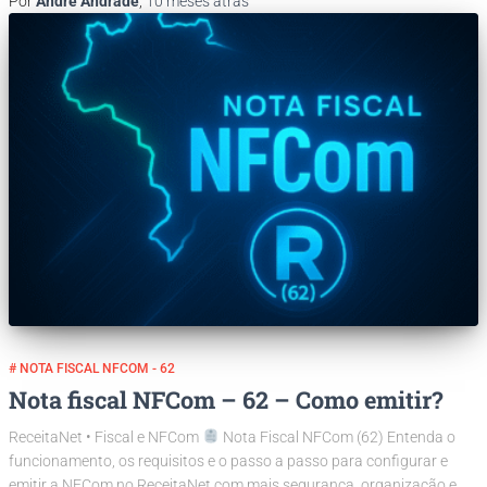
Por
André Andrade
,
10 meses
atrás
# NOTA FISCAL NFCOM - 62
Nota fiscal NFCom – 62 – Como emitir?
ReceitaNet • Fiscal e NFCom
Nota Fiscal NFCom (62) Entenda o
funcionamento, os requisitos e o passo a passo para configurar e
emitir a NFCom no ReceitaNet com mais segurança, organização e