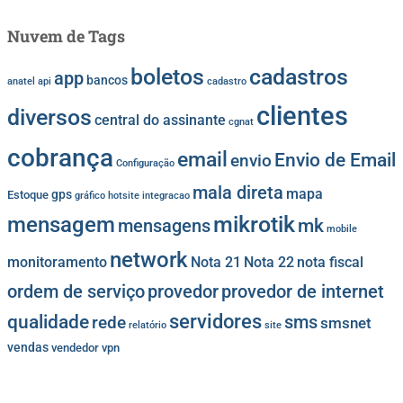
Nuvem de Tags
cadastros
boletos
app
bancos
anatel
api
cadastro
clientes
diversos
central do assinante
cgnat
cobrança
email
Envio de Email
envio
Configuração
mala direta
mapa
gps
Estoque
gráfico
hotsite
integracao
mikrotik
mensagem
mk
mensagens
mobile
network
monitoramento
Nota 21
Nota 22
nota fiscal
provedor
provedor de internet
ordem de serviço
servidores
qualidade
sms
rede
smsnet
relatório
site
vendas
vendedor
vpn