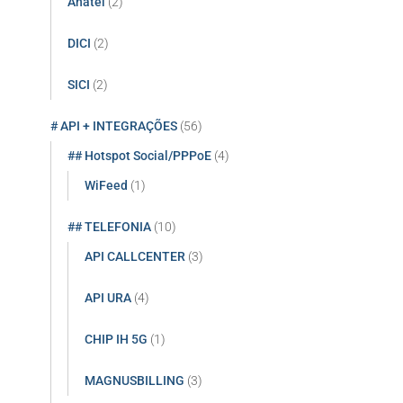
Anatel
(2)
:
DICI
(2)
SICI
(2)
# API + INTEGRAÇÕES
(56)
## Hotspot Social/PPPoE
(4)
WiFeed
(1)
## TELEFONIA
(10)
API CALLCENTER
(3)
API URA
(4)
CHIP IH 5G
(1)
MAGNUSBILLING
(3)