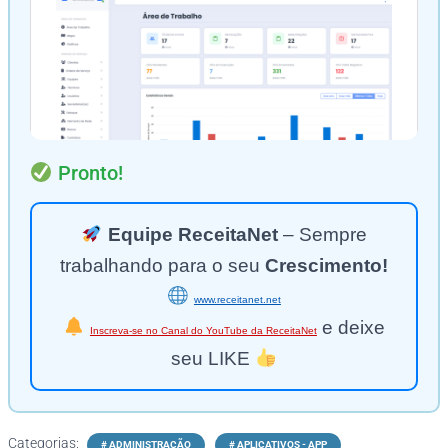
Pronto!
Equipe ReceitaNet
– Sempre
trabalhando para o seu
Crescimento!
www.receitanet.net
e deixe
Inscreva-se no Canal do YouTube da ReceitaNet
seu LIKE
Categorias:
# ADMINISTRAÇÃO
# APLICATIVOS - APP