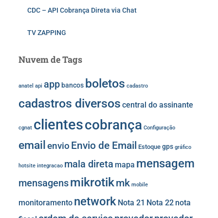
CDC – API Cobrança Direta via Chat
TV ZAPPING
Nuvem de Tags
boletos
app
bancos
anatel
api
cadastro
cadastros diversos
central do assinante
clientes
cobrança
cgnat
Configuração
email
Envio de Email
envio
gps
Estoque
gráfico
mensagem
mala direta
mapa
hotsite
integracao
mikrotik
mk
mensagens
mobile
network
monitoramento
Nota 21
Nota 22
nota