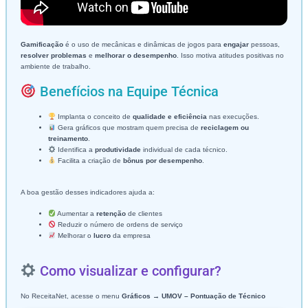
Gamificação
é o uso de mecânicas e dinâmicas de jogos para
engajar
pessoas,
resolver problemas
e
melhorar o desempenho
. Isso motiva atitudes positivas no
ambiente de trabalho.
Benefícios na Equipe Técnica
Implanta o conceito de
qualidade e eficiência
nas execuções.
Gera gráficos que mostram quem precisa de
reciclagem ou
treinamento
.
Identifica a
produtividade
individual de cada técnico.
Facilita a criação de
bônus por desempenho
.
A boa gestão desses indicadores ajuda a:
Aumentar a
retenção
de clientes
Reduzir o número de ordens de serviço
Melhorar o
lucro
da empresa
Como visualizar e configurar?
No ReceitaNet, acesse o menu
Gráficos → UMOV – Pontuação de Técnico