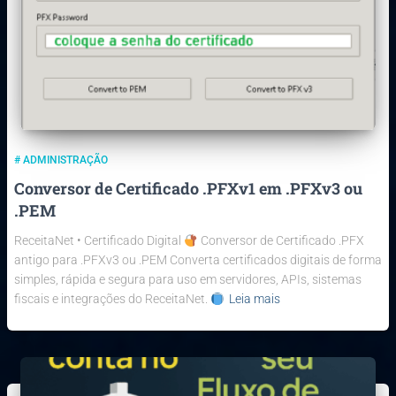
# ADMINISTRAÇÃO
Conversor de Certificado .PFXv1 em .PFXv3 ou
.PEM
ReceitaNet • Certificado Digital
Conversor de Certificado .PFX
antigo para .PFXv3 ou .PEM Converta certificados digitais de forma
simples, rápida e segura para uso em servidores, APIs, sistemas
fiscais e integrações do ReceitaNet.
Leia mais