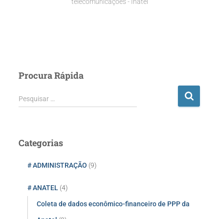
telecomunicações - Inatel
Procura Rápida
P
Pesquisar …
e
s
q
u
Categorias
i
s
# ADMINISTRAÇÃO
(9)
a
r
# ANATEL
(4)
p
o
Coleta de dados econômico-financeiro de PPP da
r