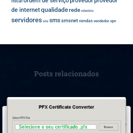
provedor
provedor
ordem de serviço
fiscal
de internet
qualidade
rede
relatório
servidores
sms
smsnet
vendas
vendedor
vpn
site
Posts relacionados