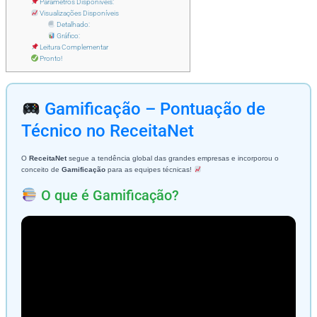
Parâmetros Disponíveis:
Visualizações Disponíveis
Detalhado:
Gráfico:
Leitura Complementar
Pronto!
Gamificação – Pontuação de
Técnico no ReceitaNet
O
ReceitaNet
segue a tendência global das grandes empresas e incorporou o
conceito de
Gamificação
para as equipes técnicas!
O que é Gamificação?