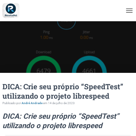
A
L
T
E
R
N
A
R
N
A
V
E
DICA: Crie seu próprio “SpeedTest”
G
A
utilizando o projeto librespeed
Ç
Ã
Publicado por
André Andrade
em
14 de julho de 2023
O
DICA: Crie seu próprio “SpeedTest”
utilizando o projeto librespeed