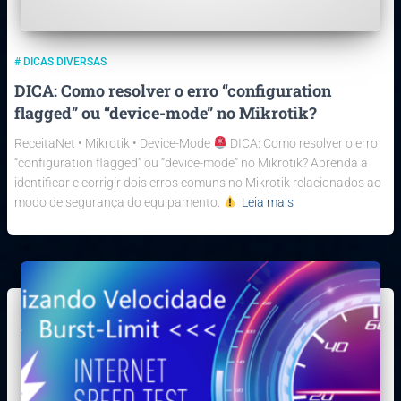
# DICAS DIVERSAS
DICA: Como resolver o erro “configuration
flagged” ou “device-mode” no Mikrotik?
ReceitaNet • Mikrotik • Device-Mode
DICA: Como resolver o erro
“configuration flagged” ou “device-mode” no Mikrotik? Aprenda a
identificar e corrigir dois erros comuns no Mikrotik relacionados ao
modo de segurança do equipamento.
Leia mais