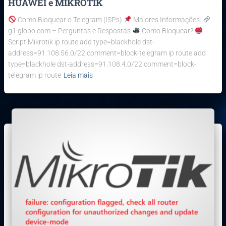
HUAWEI e MIKROTIK
Como Bloquear o Telegram (ISPs)
Maiores Informações:
g1.globo.com – Perguntas e Respostas
Como Bloquear?
Script Mikrotik ip route add type=blackhole dst-
address=91.108.56.0/22 comment=block-telegram ip route add
type=blackhole dst-address=91.108.4.0/22 comment=block-
telegram ip route
Leia mais