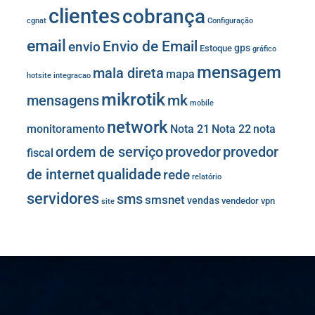
clientes
cobrança
cgnat
Configuração
email
Envio de Email
envio
gps
Estoque
gráfico
mensagem
mala direta
mapa
hotsite
integracao
mikrotik
mk
mensagens
mobile
network
monitoramento
Nota 21
Nota 22
nota
provedor
provedor
ordem de serviço
fiscal
de internet
qualidade
rede
relatório
servidores
sms
smsnet
vendas
vendedor
vpn
site