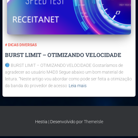
# DICAS DIVERSAS
BURST LIMIT – OTIMIZANDO VELOCIDADE
BURST LIMIT – OTIMIZANDO VELOCIDADE Gostaríamos de
agradecer ao usuário M4D3 Segue abaixo um bom material de
leitura. “Neste artigo vou abordar como pode ser feita a otimização
da banda do provedor de acesso
Leia mais
Hestia | Desenvolvido por
ThemeIsle