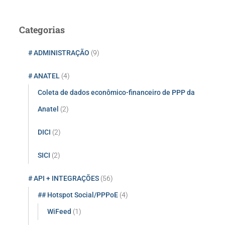
s
q
u
Categorias
i
s
# ADMINISTRAÇÃO
(9)
a
r
# ANATEL
(4)
p
o
Coleta de dados econômico-financeiro de PPP da
r
Anatel
(2)
:
DICI
(2)
SICI
(2)
# API + INTEGRAÇÕES
(56)
## Hotspot Social/PPPoE
(4)
WiFeed
(1)