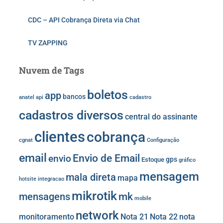
CDC – API Cobrança Direta via Chat
TV ZAPPING
Nuvem de Tags
boletos
app
bancos
anatel
api
cadastro
cadastros diversos
central do assinante
clientes
cobrança
cgnat
Configuração
email
Envio de Email
envio
gps
Estoque
gráfico
mensagem
mala direta
mapa
hotsite
integracao
mikrotik
mk
mensagens
mobile
network
monitoramento
Nota 21
Nota 22
nota