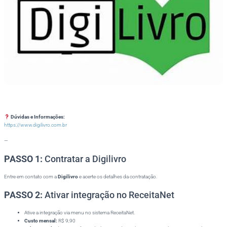
Dúvidas e Informações:
https://www.digilivro.com.br
—
PASSO 1:
Contratar a Digilivro
Entre em contato com a
Digilivro
e acerte os detalhes da contratação.
PASSO 2:
Ativar integração no ReceitaNet
Ative a integração via menu no sistema ReceitaNet.
Custo mensal:
R$ 9,90