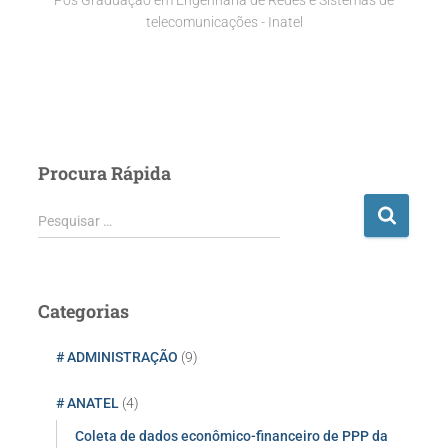
Pós Graduação em Engenharia de Redes e Sistemas de
telecomunicações - Inatel
Procura Rápida
P
Pesquisar …
e
s
q
u
Categorias
i
s
# ADMINISTRAÇÃO
(9)
a
r
# ANATEL
(4)
p
o
Coleta de dados econômico-financeiro de PPP da