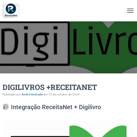
A
L
T
E
R
N
A
R
N
A
V
E
DIGILIVROS +RECEITANET
G
A
Publicado por
André Andrade
em
16 de outubro de 2024
Ç
Ã
Integração ReceitaNet + Digilivro
O