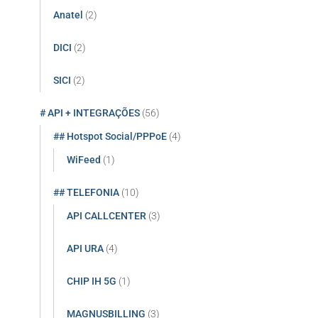
r
Anatel
(2)
:
DICI
(2)
SICI
(2)
# API + INTEGRAÇÕES
(56)
## Hotspot Social/PPPoE
(4)
WiFeed
(1)
## TELEFONIA
(10)
API CALLCENTER
(3)
API URA
(4)
CHIP IH 5G
(1)
MAGNUSBILLING
(3)