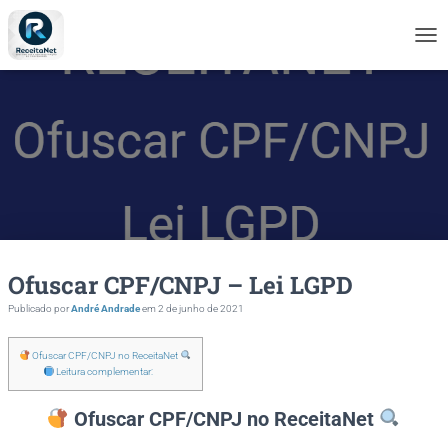
A
L
T
E
R
N
A
R
N
A
V
E
Ofuscar CPF/CNPJ – Lei LGPD
G
A
Publicado por
André Andrade
em
2 de junho de 2021
Ç
Ã
O
Ofuscar CPF/CNPJ no ReceitaNet
Leitura complementar:
Ofuscar CPF/CNPJ no ReceitaNet