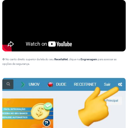
⚙ No canto direito superior da tela do seu
ReceitaNet
, clique na
Engrenagem
para acessar as
opções de segurança.