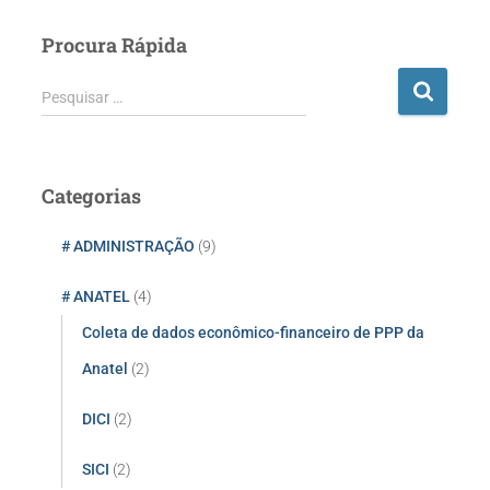
Procura Rápida
P
Pesquisar …
e
s
q
u
Categorias
i
s
# ADMINISTRAÇÃO
(9)
a
r
# ANATEL
(4)
p
o
Coleta de dados econômico-financeiro de PPP da
r
Anatel
(2)
:
DICI
(2)
SICI
(2)