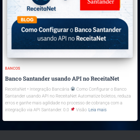
BANCOS
Banco Santander usando API no ReceitaNet
ReceitaNet • Integração Bancária
Como Configurar o Banco
Santander usando API no ReceitaNet Automatize boletos, reduza
erros e ganhe mais agilidade no processo de cobrança com a
integração via API Santander. 0.0
Visão
Leia mais