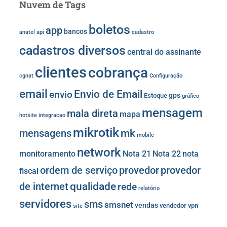
Nuvem de Tags
boletos
app
bancos
anatel
api
cadastro
cadastros diversos
central do assinante
clientes
cobrança
cgnat
Configuração
email
Envio de Email
envio
gps
Estoque
gráfico
mensagem
mala direta
mapa
hotsite
integracao
mikrotik
mk
mensagens
mobile
network
monitoramento
Nota 21
Nota 22
nota
provedor
provedor
ordem de serviço
fiscal
de internet
qualidade
rede
relatório
servidores
sms
smsnet
vendas
vendedor
vpn
site