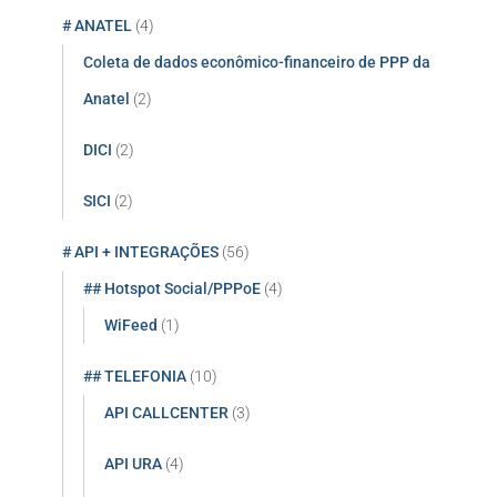
r
# ANATEL
(4)
p
o
Coleta de dados econômico-financeiro de PPP da
r
Anatel
(2)
:
DICI
(2)
SICI
(2)
# API + INTEGRAÇÕES
(56)
## Hotspot Social/PPPoE
(4)
WiFeed
(1)
## TELEFONIA
(10)
API CALLCENTER
(3)
API URA
(4)