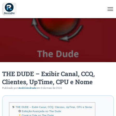
A
L
T
E
R
N
A
R
N
A
V
E
THE DUDE – Exibir Canal, CCQ,
G
A
Clientes, UpTime, CPU e Nome
Ç
Ã
Publicado por
André Andrade
em
9 de maio de 2020
O
THE DUDE – Exibir Canal, CCQ, Clientes, UpTime, CPU e Nome
Exibição Avançada no The Dude
Copie e Cole no The Dude