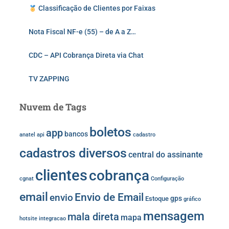
Classificação de Clientes por Faixas
Nota Fiscal NF-e (55) – de A a Z…
CDC – API Cobrança Direta via Chat
TV ZAPPING
Nuvem de Tags
boletos
app
bancos
anatel
api
cadastro
cadastros diversos
central do assinante
clientes
cobrança
cgnat
Configuração
email
Envio de Email
envio
gps
Estoque
gráfico
mensagem
mala direta
mapa
hotsite
integracao