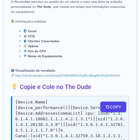
O ReceitaNet atendeu ao pedido de um cliente e criou uma linha de exibição
personalizada no
The Dude
, que mostra em tempo real informações essenciais
do equipamento.
Informações exibidas:
Canal
CCQ
Clientes Conectados
Uptime
Uso da CPU
Nome do Equipamento
Visualização do resultado:
http://cloud.movavi.com/show/pESMz4W2O10y6bvJBwg9tckFqDxAhVed
Copie e Cole no The Dude
[Device.Name]

COPY
[device_performance()][Device.ServicesDown]
[Device.AddressesCommaList] cpu: [oid("1.3.
6.1.4.1.10002.1.1.1.4.2.1.3.1")][oid("1.3.6.
1.4.1.26138.3.3.0")][oid("1.3.6.1.4.1.32761.
3.5.1.2.1.1.7.6")]% 

Canal:[oid("1.3.6.1.4.1.32750.3.10.1.2.1.1.