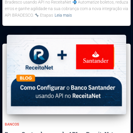
Bradesco usando API no ReceitaNet
Automatize boletos, reduza
erros e ganhe agilidade na sua cobrança com a nova integração via
API BRADESCO.
Etapas
Leia mais
BANCOS