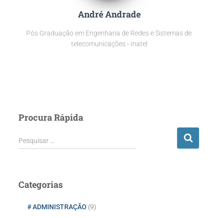
André Andrade
Pós Graduação em Engenharia de Redes e Sistemas de
telecomunicações - Inatel
Procura Rápida
P
Pesquisar …
e
s
q
u
Categorias
i
s
# ADMINISTRAÇÃO
(9)
a