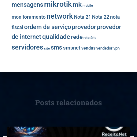
mikrotik
mk
mensagens
mobile
network
monitoramento
Nota 21
Nota 22
nota
provedor
provedor
ordem de serviço
fiscal
de internet
qualidade
rede
relatório
servidores
sms
smsnet
vendas
vendedor
vpn
site
Posts relacionados