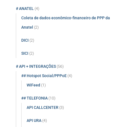
r
# ANATEL
(4)
p
o
Coleta de dados econômico-financeiro de PPP da
r
Anatel
(2)
:
DICI
(2)
SICI
(2)
# API + INTEGRAÇÕES
(56)
## Hotspot Social/PPPoE
(4)
WiFeed
(1)
## TELEFONIA
(10)
API CALLCENTER
(3)
API URA
(4)