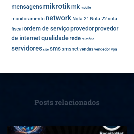
mikrotik
mk
mensagens
mobile
network
monitoramento
Nota 21
Nota 22
nota
provedor
provedor
ordem de serviço
fiscal
de internet
qualidade
rede
relatório
servidores
sms
smsnet
vendas
vendedor
vpn
site
Posts relacionados