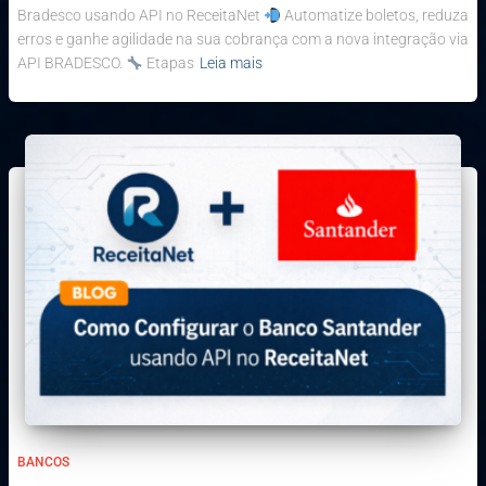
Bradesco usando API no ReceitaNet
Automatize boletos, reduza
erros e ganhe agilidade na sua cobrança com a nova integração via
API BRADESCO.
Etapas
Leia mais
BANCOS