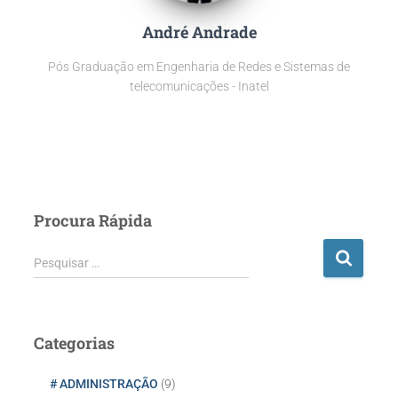
André Andrade
Pós Graduação em Engenharia de Redes e Sistemas de
telecomunicações - Inatel
Procura Rápida
P
Pesquisar …
e
s
q
u
Categorias
i
s
# ADMINISTRAÇÃO
(9)
a