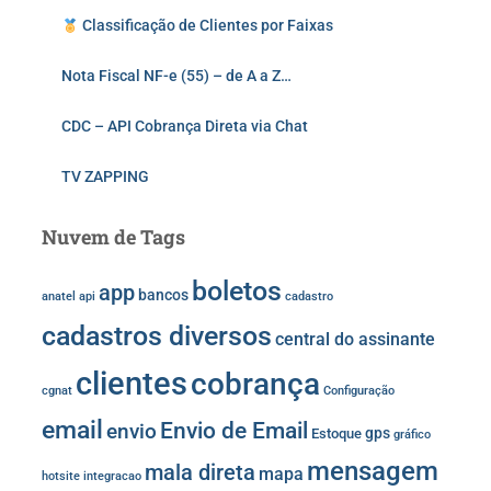
Classificação de Clientes por Faixas
Nota Fiscal NF-e (55) – de A a Z…
CDC – API Cobrança Direta via Chat
TV ZAPPING
Nuvem de Tags
boletos
app
bancos
anatel
api
cadastro
cadastros diversos
central do assinante
clientes
cobrança
cgnat
Configuração
email
Envio de Email
envio
gps
Estoque
gráfico
mensagem
mala direta
mapa
hotsite
integracao