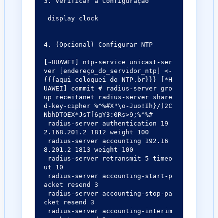
3. Verificar a Configuração

 display clock

4. (Opcional) Configurar NTP

[~HUAWEI] ntp-service unicast-ser
ver [endereço_do_servidor_ntp] <-
{{{aqui coloquei do NTP.br}}} [*H
UAWEI] commit # radius-server gro
up receitanet radius-server share
d-key-cipher %^%#X"\o-Juo!Ih}/)2C
NbhDTOEX*JsT[6gY3:0Rs>9;%^%#

 radius-server authentication 19
2.168.201.2 1812 weight 100

 radius-server accounting 192.16
8.201.2 1813 weight 100

 radius-server retransmit 5 timeo
ut 10

 radius-server accounting-start-p
acket resend 3

 radius-server accounting-stop-pa
cket resend 3

 radius-server accounting-interim