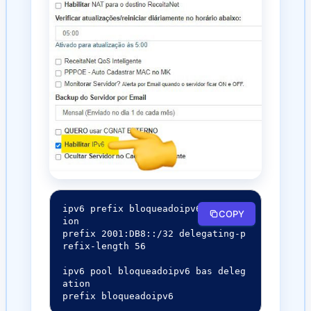
ipv6 prefix bloqueadoipv6 delegat
COPY
ion

prefix 2001:DB8::/32 delegating-p
refix-length 56

ipv6 pool bloqueadoipv6 bas deleg
ation

prefix bloqueadoipv6