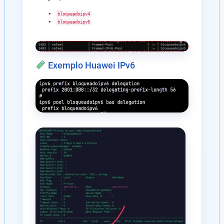
bloqueadoipv4
bloqueadoipv6
Exemplo Huawei IPv6