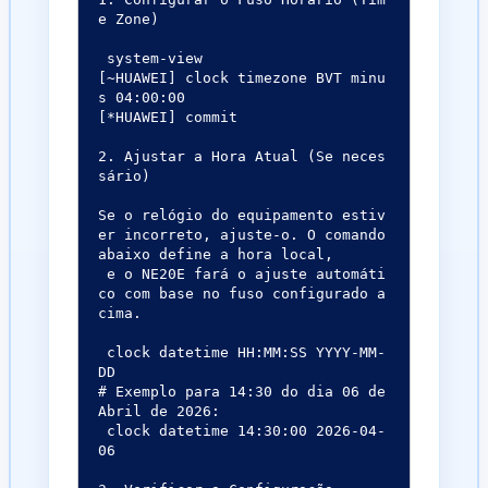
e Zone)

 system-view

[~HUAWEI] clock timezone BVT minu
s 04:00:00

[*HUAWEI] commit

2. Ajustar a Hora Atual (Se neces
sário)

Se o relógio do equipamento estiv
er incorreto, ajuste-o. O comando 
abaixo define a hora local,

 e o NE20E fará o ajuste automáti
co com base no fuso configurado a
cima.

 clock datetime HH:MM:SS YYYY-MM-
DD

# Exemplo para 14:30 do dia 06 de 
 clock datetime 14:30:00 2026-04-
06
