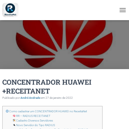
A
L
T
E
R
N
A
R
N
A
V
E
CONCENTRADOR HUAWEI
G
A
+RECEITANET
Ç
Ã
Publicado por
André Andrade
em
27 de janeiro de 2022
O
Como cadastrar um CONCENTRADOR HUAWEI no ReceitaNet
RR – RADIUS RECEITANET
Cadastro Diversos Servidores
Novo Servidor do Tipo RADIUS