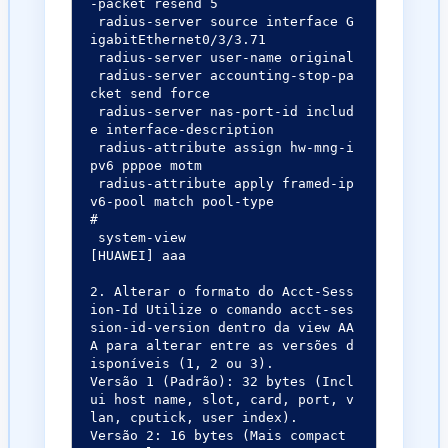
-packet resend 5

 radius-server source interface G
igabitEthernet0/3/3.71

 radius-server user-name original

 radius-server accounting-stop-pa
cket send force

 radius-server nas-port-id includ
e interface-description

 radius-attribute assign hw-mng-i
pv6 pppoe motm

 radius-attribute apply framed-ip
v6-pool match pool-type

 system-view

[HUAWEI] aaa

2. Alterar o formato do Acct-Sess
ion-Id Utilize o comando acct-ses
sion-id-version dentro da view AA
A para alterar entre as versões d
isponíveis (1, 2 ou 3).

Versão 1 (Padrão): 32 bytes (Incl
ui host name, slot, card, port, v
lan, cputick, user index).

Versão 2: 16 bytes (Mais compact