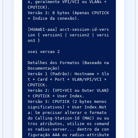
o, geralmente VPI/VCI ou VLANs + 
CPUTICK).

Versão 3: 8 bytes (Apenas CPUTICK 
+ Índice da conexão).

[HUAWEI-aaa] acct-session-id-vers
ion { version1 | version2 | versi
on3 }

usei versao 2

Detalhes dos Formatos (Baseado na 
Documentação)

Versão 1 (Padrão): Hostname + Slo
t + Card + Port + VLAN/VPI/VCI + 
CPUTICK.

Versão 2: {VPI+VCI ou Outer VLAN} 
+ CPUTICK + User Index.

Versão 3: CPUTICK (2 bytes menos 
significativos) + User Index.Not
a: Se precisar alterar o formato 
do Calling-Station-Id (MAC) ou ou
tros atributos, utilize os comand
os radius-server... dentro da con
figuração AAA ou radius-attribute 