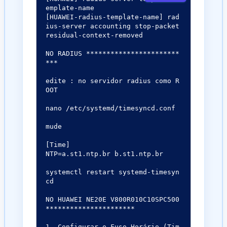
emplate-name

[HUAWEI-radius-template-name] rad
ius-server accounting stop-packet 
residual-context-removed

NO RADIUS ***********************
***

edite : no servidor radius como R
OOT

nano /etc/systemd/timesyncd.conf

mude 

[Time]

NTP=a.st1.ntp.br b.st1.ntp.br

systemctl restart systemd-timesyn
cd

NO HUAWEI NE20E V800R010C10SPC500
**********************

1. Configurar o Fuso Horário (Tim