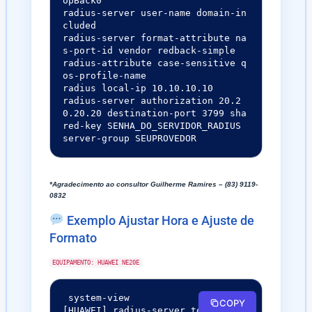
opBack0

radius-server user-name domain-in
cluded

radius-server format-attribute na
s-port-id vendor redback-simple

radius-attribute case-sensitive q
os-profile-name

radius local-ip 10.10.10.10

radius-server authorization 20.2
0.20.20 destination-port 3799 sha
red-key SENHA_DO_SERVIDOR_RADIUS 
server-group SEUPROVEDOR
*Agradecimento ao consultor Guilherme Ramires – (83) 9119-
0832
Exemplo Ajustar Hora e Ajuste de
Formato
EQUIPAMENTO: HUAWEI NE20E
 system-view

COPY
[HUAWEI] radius-server template t