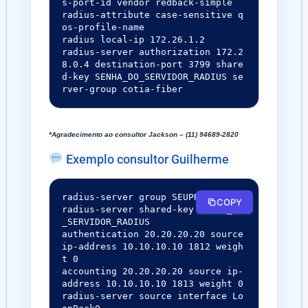
s-port-id vendor redback-simple

radius-attribute case-sensitive q
os-profile-name

radius local-ip 172.26.1.2

radius-server authorization 172.2
8.0.4 destination-port 3799 share
d-key SENHA_DO_SERVIDOR_RADIUS se
rver-group cotia-fiber
*Agradecimento ao consultor Jackson – (11) 94689-2820
Exemplo consultor Guilherme
radius-server group SEUPROVEDOR

COPY
radius-server shared-key SENHA_DO
_SERVIDOR_RADIUS

authentication 20.20.20.20 source 
ip-address 10.10.10.10 1812 weigh
t 0

accounting 20.20.20.20 source ip-
address 10.10.10.10 1813 weight 0

radius-server source interface Lo