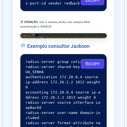
COPY
s-port-id vendor redback-simple
ATENÇÃO:
Use a mesma senha nos campos NAS,
autenticação e RADIUS.
Exemplo consultor Jackson
radius-server group cotia-fiber

COPY
radius-server shared-key-cipher S
UA_SENHA

authentication 172.28.0.4 source 
ip-address 172.26.1.2 1812 weight 
0

accounting 172.28.0.4 source ip-a
ddress 172.26.1.2 1813 weight 0

radius-server source interface Lo
opBack0

radius-server user-name domain-in
cluded

radius-server format-attribute na