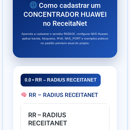
Como cadastrar um
CONCENTRADOR HUAWEI
no ReceitaNet
Aprenda a cadastrar o servidor RADIUS, configurar NAS Huawei,
aplicar banda, bloqueios, IPv6, NAS_PORT e exemplos práticos
no padrão premium atual do projeto.
0.0 • RR – RADIUS RECEITANET
RR – RADIUS RECEITANET