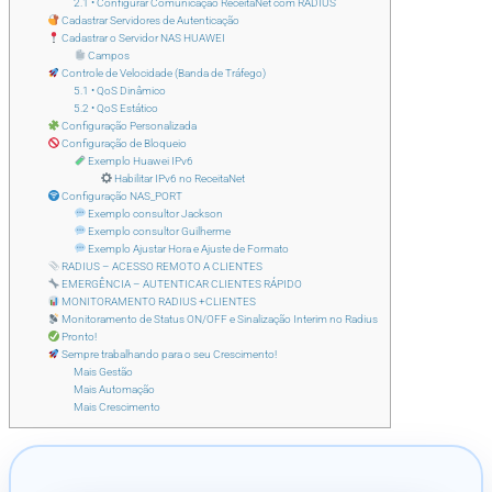
2.1 • Configurar Comunicação ReceitaNet com RADIUS
Cadastrar Servidores de Autenticação
Cadastrar o Servidor NAS HUAWEI
Campos
Controle de Velocidade (Banda de Tráfego)
5.1 • QoS Dinâmico
5.2 • QoS Estático
Configuração Personalizada
Configuração de Bloqueio
Exemplo Huawei IPv6
Habilitar IPv6 no ReceitaNet
Configuração NAS_PORT
Exemplo consultor Jackson
Exemplo consultor Guilherme
Exemplo Ajustar Hora e Ajuste de Formato
RADIUS – ACESSO REMOTO A CLIENTES
EMERGÊNCIA – AUTENTICAR CLIENTES RÁPIDO
MONITORAMENTO RADIUS +CLIENTES
Monitoramento de Status ON/OFF e Sinalização Interim no Radius
Pronto!
Sempre trabalhando para o seu Crescimento!
Mais Gestão
Mais Automação
Mais Crescimento