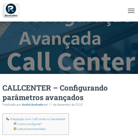
A
L
T
E
R
N
A
R
N
A
V
E
CALLCENTER – Configurando
G
A
parâmetros avançados
Ç
Ã
Publicado por
André Andrade
em
11 de dezembro de 2020
O
Integração com Call Center no ReceitaNet
Como configurar?
Leitura recomendada