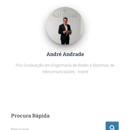
André Andrade
Pós Graduação em Engenharia de Redes e Sistemas de
telecomunicações - Inatel
Procura Rápida
P
Pesquisar …