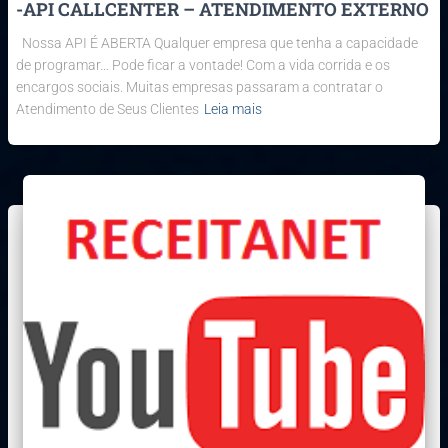
-API CALLCENTER – ATENDIMENTO EXTERNO
Nossa API É ABERTA Qualquer empresa que tenha a capacidade
de programar… Pode ficar a vontade! Com a vida corrida e os
encargos sociais. Muitas empresas passaram a contratar o
Atendimento de Seus Clientes
Leia mais