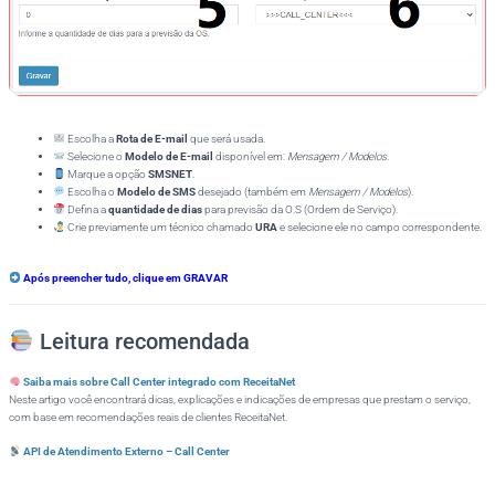
Escolha a
Rota de E-mail
que será usada.
Selecione o
Modelo de E-mail
disponível em:
Mensagem / Modelos
.
Marque a opção
SMSNET
.
Escolha o
Modelo de SMS
desejado (também em
Mensagem / Modelos
).
Defina a
quantidade de dias
para previsão da O.S (Ordem de Serviço).
Crie previamente um técnico chamado
URA
e selecione ele no campo correspondente.
Após preencher tudo, clique em
GRAVAR
Leitura recomendada
Saiba mais sobre Call Center integrado com ReceitaNet
Neste artigo você encontrará dicas, explicações e indicações de empresas que prestam o serviço,
com base em recomendações reais de clientes ReceitaNet.
API de Atendimento Externo – Call Center