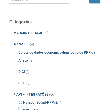
e
s
q
u
Categorias
i
s
# ADMINISTRAÇÃO
(9)
a
r
# ANATEL
(4)
p
o
Coleta de dados econômico-financeiro de PPP da
r
Anatel
(2)
:
DICI
(2)
SICI
(2)
# API + INTEGRAÇÕES
(56)
## Hotspot Social/PPPoE
(4)