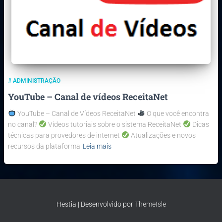
# ADMINISTRAÇÃO
YouTube – Canal de vídeos ReceitaNet
YouTube – Canal de Vídeos ReceitaNet
O que você encontra
no canal?
Vídeos tutoriais sobre o sistema ReceitaNet
Dicas
técnicas para provedores de internet
Atualizações e novos
recursos da plataforma
Leia mais
Hestia | Desenvolvido por
ThemeIsle