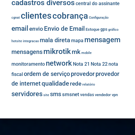
cadastros diversos
central do assinante
clientes
cobrança
cgnat
Configuração
email
Envio de Email
envio
gps
Estoque
gráfico
mensagem
mala direta
mapa
hotsite
integracao
mikrotik
mk
mensagens
mobile
network
monitoramento
Nota 21
Nota 22
nota
provedor
provedor
ordem de serviço
fiscal
de internet
qualidade
rede
relatório
servidores
sms
smsnet
vendas
vendedor
vpn
site